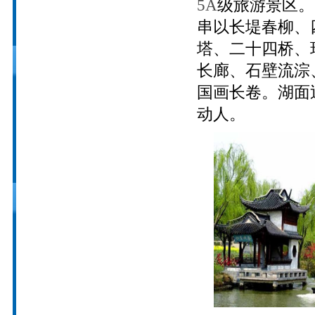
5A
级旅游景区。
串以长堤春柳、
塔、二十四桥、
长廊、石壁流淙
国画长卷。湖面
动人。