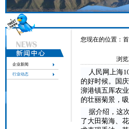
您现在的位置：
首
浏览次
企业新闻
人民网上海1
行业动态
的好时候。国庆
泖港镇五厍农业
的壮丽菊景，吸
据介绍，这
了大田菊海、花